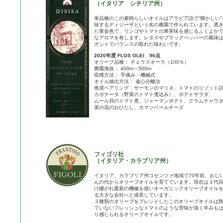
（イタリア シチリア州）
単品種のこの素晴らしいオイルはアラビア語で“輝かしい”
味するディジーザという名の農園で作られています。透
た黄金色で、リンゴやトマトの果実味を感じるふくよか
なアロマを有します。レタスやブラックペッパーの風味
ガントでバランスの取れた味わいです。
2020年度 FLOS OLEI 96点
オリーブ品種： チェラスオーラ（100％）
農園海抜： 400m～500m
収穫方法： 手摘み・機械式
オイル抽出方法： 遠心分離法
推奨ペアリング：サーモンのマリネ、トマトのリゾット
カポナータ（野菜のトマト煮込み）、ポテトサラダ、
ムール貝のトマト煮、ジャーマンポテト、クラムチャウ
菜の花のおひたし、カマンベールチーズ
フィゴリ社
（イタリア・カラブリア州）
イタリア、カラブリア州コセンツァ地域で70年前、おじ
んの代からオリーブオイルを育てています。現在は３代
け継がれ最新の機械を使いオーガニックオリーブオイル
る大きな会社へと成長しています。
３種類のオリーブをブレンドしたこのオリーブオイルは
ていないフレッシュなトマトのような苦味が強く辛みも
り感じられるオリーブオイルです。