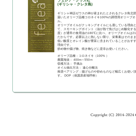
フェレア・グッズ社
(ギリシャ・クレタ島)
ギリシャ神話ゼウスの神が産まれたとされるクレタ島北
届いたオリーブ品種コロネイキ100%の調理用オリーブオ
ル。
オリーブオイルがクッキングオイルにも適している理由
て、スモーキングポイント（油が熱で焦げはじめ酸化す
度）が通常の食用油の180℃に比べ、オリーブオイルは21
だからです。必要以上に熱しない限り、栄養素はそのま
低い酸度とオレイン酸が豊富に含まれていることがおす
理由です。
炒め物や揚げ物、焼き物などに是非お使いください。
オリーブ品種：コロネイキ（100% ）
農園海抜： 400m～550ｍ
収穫方法： 手摘み
オイル抽出方法： 遠心分離法
推奨ペアリング：揚げものや炒めものなど幅広くお使い
す。 DOP（保護原産地呼称）