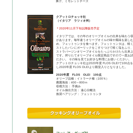
豚汁、ミモレットチーズ
クアットロチョッキ社
（イタリア ラツィオ州）
＊2020年11月下旬以降販売予定
イタリアでは、その年のオリーブオイルの出来を味わう
があります。毎年違うオリーブオイルの味や風味を楽し
め、フェットゥンタを食べます。フェットゥンタは、軽
ストしたパンにガーリックをこすりつけて軽く塩をふり
ストラバージンオリーブオイルをたっぷりかけたら出来
です。搾りたてオリーブオイル限定商品ですので一度お
ださい。 その味を見てお好きな料理にお使いください。
クアットロチョッキ社は2020年度 FLOS OLEIで100点
し2020年度 FLOS OLEIより殿堂入りとなりました。
2020年度 FLOS OLEI 100点
オリーブ品種：イトラーナ種（100％）
農園海抜：400～800ｍ
収穫方法： 手摘み
オイル抽出方法： 遠心分離法
推奨ペアリング： フェットゥンタ