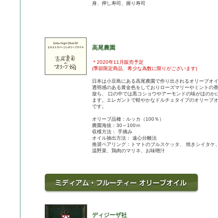
身、押し寿司、握り寿司
高尾農園
＊2020年11月販売予定
(季節限定商品、希少な為数に限りがございます)
日本は小豆島にある高尾農園で作り出されるオリーブオ
透明感のある黄金色をしておりローズマリーやミントの
放ち、 口の中では黒コショウやアーモンドの味がほのか
ます。エレガントで軽やかなドルチェタイプのオリーブ
です。
オリーブ品種：ルッカ（100％）
農園海抜：30～100ｍ
収穫方法： 手摘み
オイル抽出方法： 遠心分離法
推奨ペアリング：トマトのブルスケッタ、 焼きシイタケ
温野菜、鶏肉のマリネ、お味噌汁
ディジーザ社