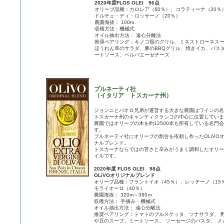
2020年度FLOS OLEI 96点
オリーブ品種：カロレア（60％）、コラティーナ（20％
ドルチェ・ディ・ロッサーノ（20％）
農園海抜： 100m
収穫方法：機械式
オイル抽出方法： 遠心分離法
推奨ペアリング：キノコ類のグリル、ミネストローネス
ほうれん草のサラダ、豚のBBQグリル、焼きイカ、パス
ートソース、ベルパエーゼチーズ
プルネーティ社
（イタリア トスカーナ州）
ジョンニとパオロ兄弟が運営する大きな農園はワインの名
トスカーナ州のキャンティクラシコの中心に位置していま
農園ではオリーブの木を約12500本も所有している名門
す。
プルネーティ社にオリーブの割合を依頼し作ったOLiVO
ナルブレンド。
トスカーナならではの苦さと辛みがうまく調和したオリー
イルです。
2020年度 FLOS OLEI 98点
OLiVOオリジナルブレンド
オリーブ品種：フラントイオ（45％）、レッチーノ（15
モライオーロ（40％）
農園海抜： 320m～380ｍ
収穫方法： 手摘み・機械式
オイル抽出方法： 遠心分離法
推奨ペアリング：トマトのブルスケッタ、ツナサラダ、 
や豆のスープ、ミートソース、 ソーセージのパスタ、 メ