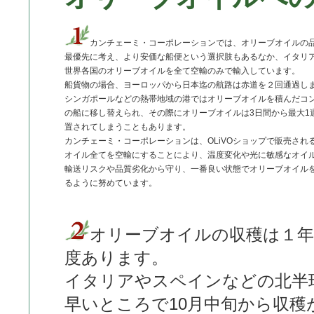
カンチェーミ・コーポレーションでは、オリーブオイルの
最優先に考え、より安価な船便という選択肢もあるなか、イタリ
世界各国のオリーブオイルを全て空輸のみで輸入しています。
船貨物の場合、ヨーロッパから日本迄の航路は赤道を２回通過し
シンガポールなどの熱帯地域の港ではオリーブオイルを積んだコ
の船に移し替えられ、その際にオリーブオイルは3日間から最大1
置されてしまうこともあります。
カンチェーミ・コーポレーションは、OLiVOショップで販売され
オイル全てを空輸にすることにより、温度変化や光に敏感なオイ
輸送リスクや品質劣化から守り、一番良い状態でオリーブオイル
るように努めています。
オリーブオイルの収穫は１年
度あります。
イタリアやスペインなどの北半
早いところで10月中旬から収穫