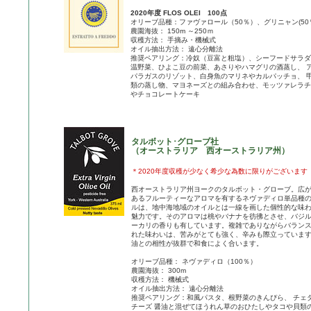
2020年度 FLOS OLEI 100点
オリーブ品種：ファヴァロール（50％）、グリニャン(50
農園海抜： 150m ～250ｍ
収穫方法： 手摘み・機械式
オイル抽出方法： 遠心分離法
推奨ペアリング：冷奴（豆富と粗塩）、シーフードサラダ
温野菜、ひよこ豆の前菜、あさりやハマグリの酒蒸し、 
パラガスのリゾット、白身魚のマリネやカルパッチョ、 
類の蒸し物、マヨネーズとの組み合わせ、モッツァレラチ
やチョコレートケーキ
タルボット･グローブ社
（オーストラリア 西オーストラリア州）
＊2020年度収穫が少なく希少な為数に限りがございます
西オーストラリア州ヨークのタルボット・グローブ。広
あるフルーティーなアロマを有するネヴァディロ単品種
ルは、地中海地域のオイルとは一線を画した個性的な味
魅力です。そのアロマは桃やバナナを彷彿とさせ、バジ
ーカリの香りも有しています。複雑でありながらバラン
れた味わいは、苦みがとても強く、辛みも際立っていま
油との相性が抜群で和食によく合います。
オリーブ品種： ネヴァディロ（100％）
農園海抜： 300m
収穫方法： 機械式
オイル抽出方法： 遠心分離法
推奨ペアリング：和風パスタ、根野菜のきんぴら、 チェ
チーズ 醤油と混ぜてほうれん草のおひたしやタコや貝類