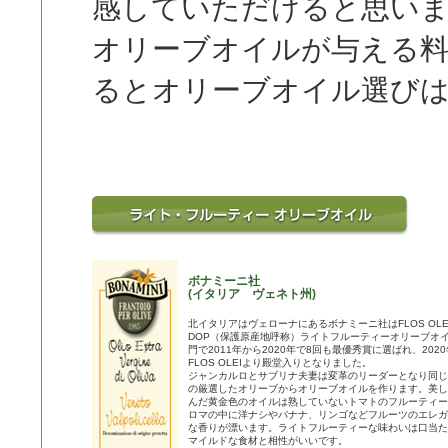
感していただけると思い
オリーブオイルが与える
るとオリーブオイル選び
ボナミーニ社
(イタリア ヴェネト州)
北イタリアはヴェローナにあるボナミーニ社はFLOS OLE
DOP（保護原産地呼称）ライトフルーティーオリーブオ
門で2011年から2020年で8回も最優秀賞に選ばれ、202
FLOS OLEIより殿堂入りとなりました。
ジャンカルロとサブリナ夫妻は変革のリーダーとなり同じ
の厳選したオリーブからオリーブオイルを作ります。美し
んだ黄金色のオイルは熟していないトマトのフルーティー
ロマの中に洋ナシやバナナ、リンゴなどフルーツのエレガ
な香りが漂います。ライトフルーティーな味わいは口当た
マイルドな食材と相性がいいです。