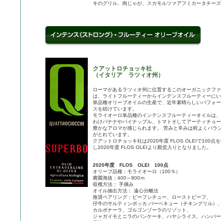
キのグリル、肉じゃが、スカモルツァアフミカータチーズ
クアットロチョッキ社
（イタリア ラツィオ州）
ローマがあるラツィオ州に位置するこのオーガニックファ
は、ライトフルーティーからインテンスフルーティーにい
単品種オリーブオイルの生産で、近年素晴らしいパフォー
スを続けています。
モライオーロ単品種のインテンスフルーティーオイルは、
わけバナナやパイナップル、トマトそしてアーティチョー
豊かなアロマが感じられます。 苦みと辛みは程よくバラ
がとれています。
クアットロチョッキ社は2020年度 FLOS OLEIで100点
し2020年度 FLOS OLEIより殿堂入りとなりました。
2020年度 FLOS OLEI 100点
オリーブ品種：モライオーロ（100％）
農園海抜：400～800ｍ
収穫方法： 手摘み
オイル抽出方法： 遠心分離法
推奨ペアリング：ビーフシチュー、ローストビーフ、
仔牛のサルティンボッカ バーベキュー（チキングリル）
カルボナーラ、ゴルゴンゾーラのリゾット、
ジャガイモとニラのパンケーキ、ハヤシライス、ハンバー